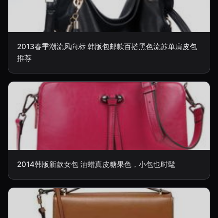
2013春季潮流风向标 韩版包邮款百搭黑色流苏单肩皮包
推荐
2014韩版新款女包 油蜡真皮糖果色，小包也时髦