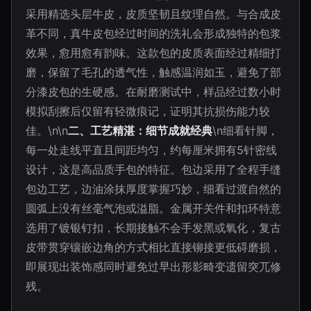
采用精选头层牛皮，皮质坚韧且纹理自然。与合成皮
革不同，真牛皮包经过时间的洗礼会形成独特的包浆
效果，愈用愈有韵味。这款包的皮质表面经过精细打
磨，保留了毛孔的透气性，触感温润如玉，避免了部
分漆皮包的生硬感。在耐磨测试中，样品经过数小时
模拟刮擦后仅留有轻微痕记，证明其抗损伤能力较
佳。\n\n
二、工艺精湛：细节成就经典
\n细看针脚，
每一处走线平直且间距均匀，约每厘米拥有5针密线
设计，这是高品质手包的特征。包边采用了全程手缝
包边工艺，边油涂抹厚度掌握巧妙，细看过渡自然的
圆弧上没有丝毫气泡或溢脂。金属开关件和扣环特意
选用了镀银钉扣，长期接触不会手发黑或氧化，复古
皮带贯穿镶嵌边角的方式相比直接铆接更低碍磨损，
即展现出装饰感同时避免过早出形影畸变遗留突兀修
残。