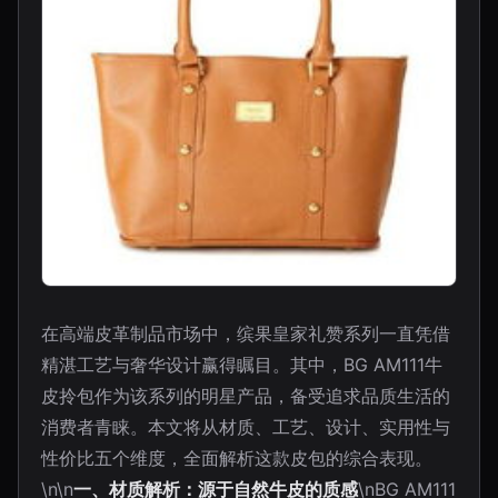
在高端皮革制品市场中，缤果皇家礼赞系列一直凭借
精湛工艺与奢华设计赢得瞩目。其中，BG AM111牛
皮拎包作为该系列的明星产品，备受追求品质生活的
消费者青睐。本文将从材质、工艺、设计、实用性与
性价比五个维度，全面解析这款皮包的综合表现。
\n\n
一、材质解析：源于自然牛皮的质感
\nBG AM111