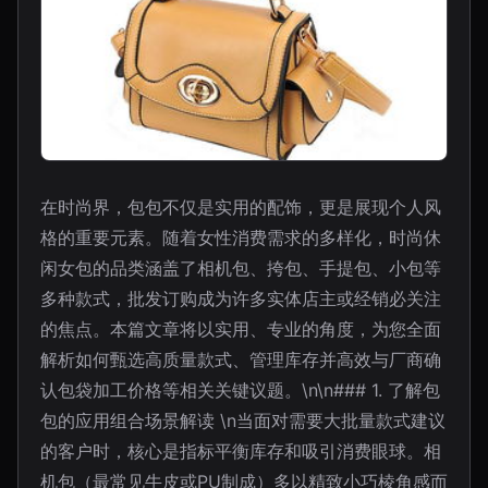
在时尚界，包包不仅是实用的配饰，更是展现个人风
格的重要元素。随着女性消费需求的多样化，时尚休
闲女包的品类涵盖了相机包、挎包、手提包、小包等
多种款式，批发订购成为许多实体店主或经销必关注
的焦点。本篇文章将以实用、专业的角度，为您全面
解析如何甄选高质量款式、管理库存并高效与厂商确
认包袋加工价格等相关关键议题。\n\n### 1. 了解包
包的应用组合场景解读 \n当面对需要大批量款式建议
的客户时，核心是指标平衡库存和吸引消费眼球。相
机包（最常见牛皮或PU制成）多以精致小巧棱角感而