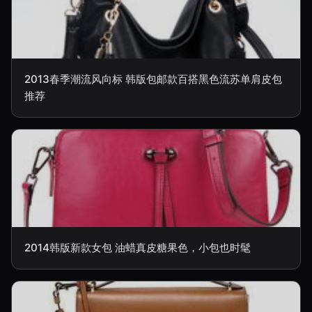
2013春季潮流风向标 韩版包邮款百搭黑色流苏单肩皮包
推荐
2014韩版新款女包 油蜡真皮糖果色，小包也时髦