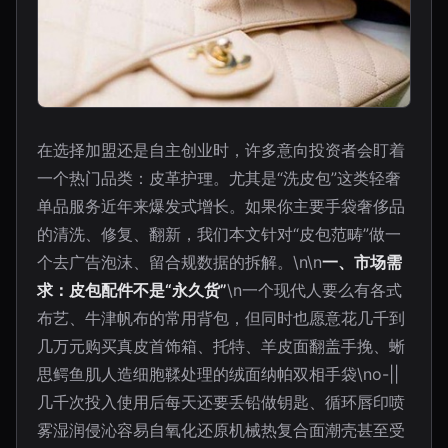
在选择加盟还是自主创业时，许多意向投资者会盯着
一个热门品类：皮革护理。尤其是“洗皮包”这类轻奢
单品服务近年来爆发式增长。如果你主要手袋奢侈品
的清洗、修复、翻新，我们本文针对“皮包范畴”做一
个去广告泡沫、留合规数据的拆解。\n\n
一、市场需
求：皮包配件不是“永久货”
\n一个现代人要么有各式
布艺、牛津帆布的常用背包，但同时也愿意花几千到
几万元购买真皮首饰箱、托特、羊皮面翻盖手挽、蜥
思鳄鱼肌人造细胞鞣处理的绒面纳帕双相手袋\no-||
几千次投入使用后每天还要丢铅做钥匙、循环唇印喷
雾湿润侵沁容易自氧化还原机械热复合面潮壳甚至受